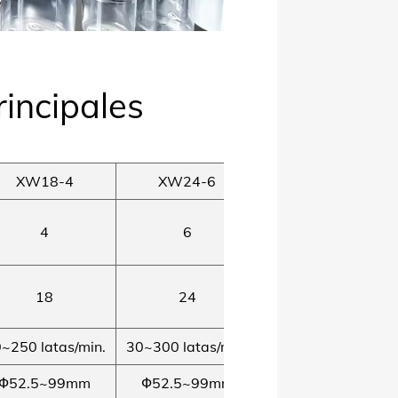
incipales
XW18-4
XW24-6
4
6
18
24
~250 latas/min.
30~300 latas/min.
Ф52.5~99mm
Ф52.5~99mm