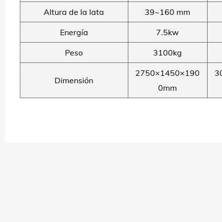
Altura de la lata
39~160 mm
Energía
7.5kw
Peso
3100kg
2750×1450×190
3
Dimensión
0mm