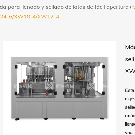
 para llenado y sellado de latas de fácil apertura
/
a XW24-6/XW18-4/XW12-4
Máq
sel
XW
Esta 
diges
sella
(máqu
llena
vacío