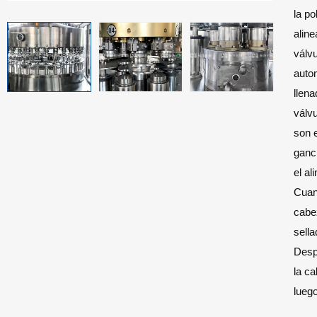
la po
aline
válvu
autom
llena
válvu
son 
ganch
el al
Cuan
cabez
sella
Despu
la c
luego