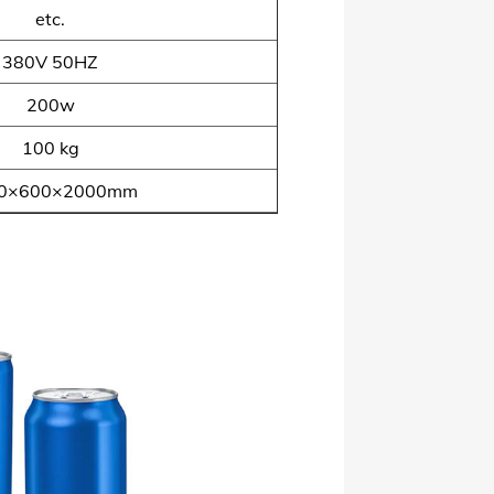
etc.
380V 50HZ
200w
100 kg
0×600×2000mm