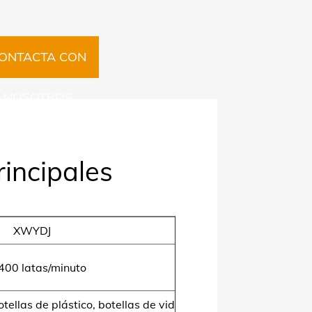
ONTACTA CON
NOSOTROS
incipales
XWYDJ
400 latas/minuto
tellas de plástico, botellas de vidrio,