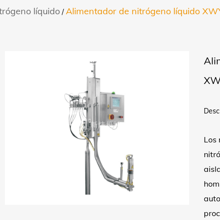
trógeno líquido
Alimentador de nitrógeno líquido XW
/
Ali
XW
Descr
Los 
nitr
aisl
homb
auto
proc