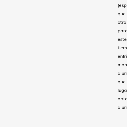
(esp
que 
otra
para
este
tiem
enfr
mani
alum
que 
luga
apta
alum