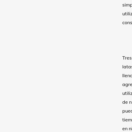
simp
util
cons
Tres
lata
llen
agre
util
de n
pued
tiem
en n