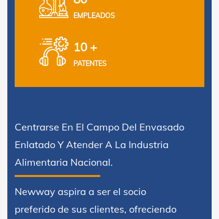
EMPLEADOS
10 +
PATENTES
Centrarse En El Campo Del Envasado
Enlatado Y Atender A La Industria
Alimentaria Nacional.
Newway aspira a ser el socio
preferido de sus clientes, ofreciendo