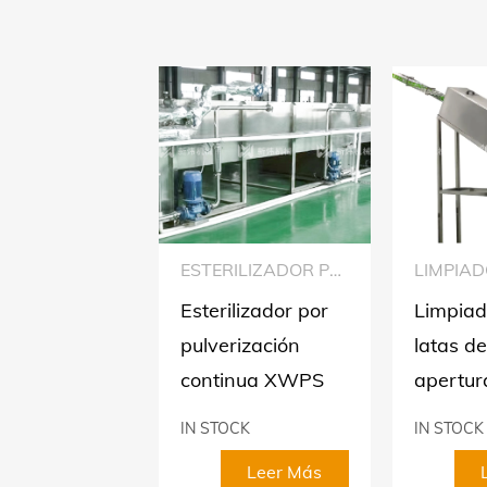
PALETIZADOR DE TANQUE REAL
ESTERILIZADOR POR PULVERIZACIÓN CONTINUA
izador de
Esterilizador por
Limpiad
e real
pulverización
latas de
continua XWPS
apertur
CK
IN STOCK
IN STOCK
Leer Más
Leer Más