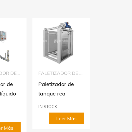
ALIMENTADOR DE NITRÓGENO LÍQUIDO
PALETIZADOR DE TANQUE REAL
or de
Paletizador de
Lavadora
líquido
tanque real
automática 
latas XWQ
IN STOCK
IN STOCK
Leer Más
er Más
Leer