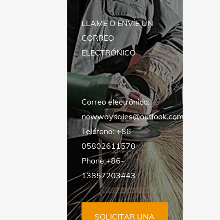
LLAME O ENVÍE UN
CORREO
ELECTRÓNICO
Correo electrónico:
newwaysales@outlook.com
Teléfono:
+86-
05802611570
Phone:+86-
13857203443
SOLICITAR UNA