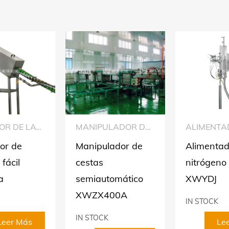
LIMPIADOR DE LATAS DE FÁCIL APERTURA
MANIPULADOR DE CESTAS SEMIAUTOMÁTICO XWZX400A
or de
Manipulador de
Alimentad
 fácil
cestas
nitrógeno 
a
semiautomático
XWYDJ
XWZX400A
IN STOCK
IN STOCK
Leer Más
Le